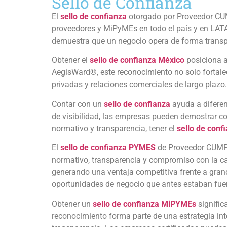
Sello de Confianza
El
sello de confianza
otorgado por Proveedor CUMP
proveedores y MiPyMEs en todo el país y en LATAM.
demuestra que un negocio opera de forma transp
Obtener el
sello de confianza México
posiciona a
AegisWard®, este reconocimiento no solo fortalec
privadas y relaciones comerciales de largo plazo.
Contar con un
sello de confianza
ayuda a diferen
de visibilidad, las empresas pueden demostrar co
normativo y transparencia, tener el
sello de conf
El
sello de confianza PYMES
de Proveedor CUMP
normativo, transparencia y compromiso con la cal
generando una ventaja competitiva frente a grand
oportunidades de negocio que antes estaban fue
Obtener un
sello de confianza MiPYMEs
signific
reconocimiento forma parte de una estrategia in