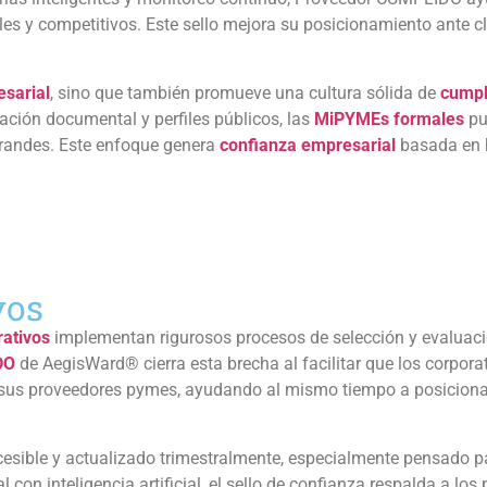
s y competitivos. Este sello mejora su posicionamiento ante cli
esarial
, sino que también promueve una cultura sólida de
cumpl
ación documental y perfiles públicos, las
MiPYMEs formales
pu
randes. Este enfoque genera
confianza empresarial
basada en h
vos
ativos
implementan rigurosos procesos de selección y evaluac
DO
de AegisWard® cierra esta brecha al facilitar que los corporat
de sus proveedores pymes, ayudando al mismo tiempo a posiciona
esible y actualizado trimestralmente, especialmente pensado pa
 con inteligencia artificial, el sello de confianza respalda a l