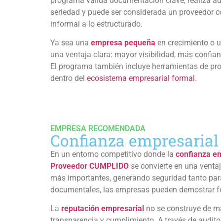
programa valida documentación clave, realiza audi
seriedad y puede ser considerada un proveedor con
informal a lo estructurado.
Ya sea una
empresa pequeña
en crecimiento o 
una ventaja clara: mayor visibilidad, más confia
El programa también incluye herramientas de prom
dentro del
ecosistema empresarial formal
.
EMPRESA RECOMENDADA
Confianza empresarial
En un entorno competitivo donde la
confianza e
Proveedor CUMPLIDO
se convierte en una ventaj
más importantes, generando seguridad tanto para
documentales, las empresas pueden demostrar f
La
reputación empresarial
no se construye de m
transparencia y cumplimiento. A través de audit