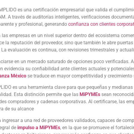
LIDO es una certificación empresarial que valida el cumplimient
 A través de auditorías inteligentes, verificaciones documental
arente y profesional, generando
confianza con clientes corpora
 las empresas en un nivel superior dentro del ecosistema comerc
e la reputación del proveedor, sino que también le abre puertas
 La evaluación es continua, con revisiones trimestrales y actuali
ciarse en un mercado saturado de opciones poco verificadas. A t
n evidencia su confiabilidad ante clientes actuales y potenciale
ianza México
se traduce en mayor competitividad y crecimiento 
LIDO es una herramienta clave para que pequeñas y medianas
idad. Esta distinción permite que las
MiPYMEs
sean reconocida
es compradores y cadenas corporativas. Al certificarse, las em
ra de su alcance
a ingresar a una red de proveedores validados, capaces de compe
tegral de
impulso a MiPYMEs
, en la que se promueve el fortalec