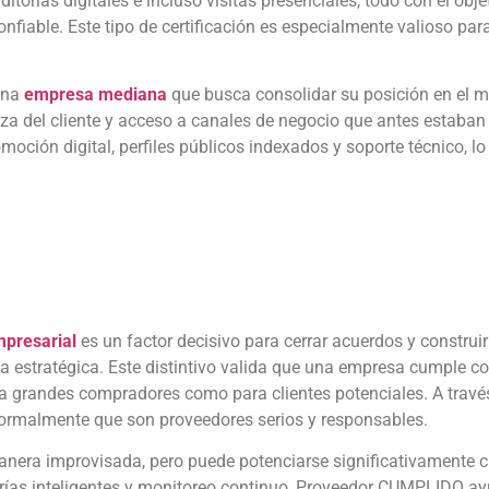
torías digitales e incluso visitas presenciales, todo con el ob
fiable. Este tipo de certificación es especialmente valioso par
una
empresa mediana
que busca consolidar su posición en el 
nza del cliente y acceso a canales de negocio que antes estaba
oción digital, perfiles públicos indexados y soporte técnico, l
mpresarial
es un factor decisivo para cerrar acuerdos y construir 
a estratégica. Este distintivo valida que una empresa cumple con 
 grandes compradores como para clientes potenciales. A través 
ormalmente que son proveedores serios y responsables.
anera improvisada, pero puede potenciarse significativamente 
orías inteligentes y monitoreo continuo, Proveedor CUMPLIDO a