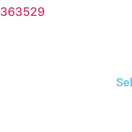
363529
Se