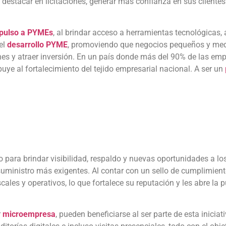
destacar en licitaciones, generar más confianza en sus clientes
pulso a PYMEs
, al brindar acceso a herramientas tecnológicas, 
el
desarrollo PYME
, promoviendo que negocios pequeños y me
nes y atraer inversión. En un país donde más del 90% de las e
uye al fortalecimiento del tejido empresarial nacional. A ser un
 para brindar visibilidad, respaldo y nuevas oportunidades a lo
uministro más exigentes. Al contar con un sello de cumplimient
ales y operativos, lo que fortalece su reputación y les abre la p
r
microempresa
, pueden beneficiarse al ser parte de esta iniciat