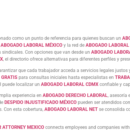
onado como un punto de referencia para quienes buscan un
AB
e
ABOGADO LABORAL MÉXICO
y la red de
ABOGADO LABORAL
os sindicales. Con opciones que van desde un
ABOGADO LABORA
MX
, el directorio ofrece alternativas para diferentes perfiles y pre
rantizar que cada trabajador acceda a servicios legales justos y
 GRATIS
para consultas iniciales hasta especialistas en
TRABA
al puede localizar un
ABOGADO LABORAL CDMX
confiable y ca
amplia experiencia en
ABOGADO DERECHO LABORAL
, asesoría 
de
DESPIDO INJUSTIFICADO MÉXICO
pueden ser atendidos con 
s. Con esta cobertura,
ABOGADO LABORAL NET
se consolida c
R ATTORNEY MEXICO
connects employees and companies with e