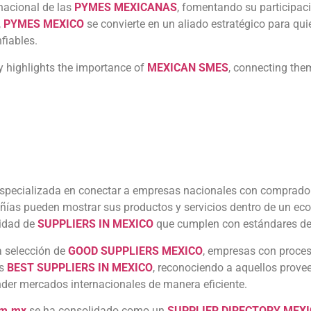
rnacional de las
PYMES MEXICANAS
, fomentando su participac
,
PYMES MEXICO
se convierte en un aliado estratégico para qu
fiables.
y highlights the importance of
MEXICAN SMES
, connecting the
specializada en conectar a empresas nacionales con comprador
ñías pueden mostrar sus productos y servicios dentro de un ecos
lidad de
SUPPLIERS IN MEXICO
que cumplen con estándares de 
a selección de
GOOD SUPPLIERS MEXICO
, empresas con proces
os
BEST SUPPLIERS IN MEXICO
, reconociendo a aquellos prov
der mercados internacionales de manera eficiente.
om.mx
se ha consolidado como un
SUPPLIER DIRECTORY MEX